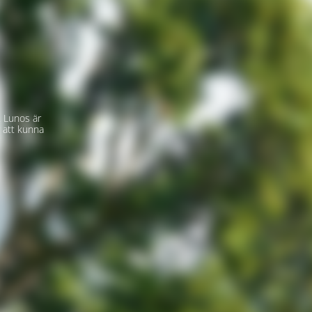
 Lunos är
 att kunna