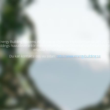
nergy Building Systems AB är Lunos representant i Sverige sedan 2012.
ildings huvudleverantör men kompletterar sortimentet med tillbehör för
erbjuda kompletta lösningar.
Du kan kontakta oss via sidan:
http://www.energybuilding.se