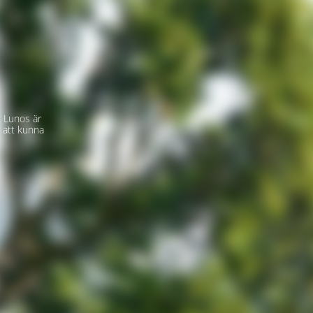
 Lunos är
 att kunna