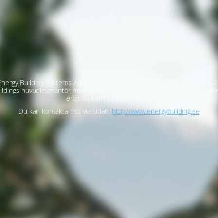
nergy Building Systems AB är Lunos representant i Sverige sedan 2012.
ildings huvudleverantör men kompletterar sortimentet med tillbehör för
erbjuda kompletta lösningar.
Du kan kontakta oss via sidan:
http://www.energybuilding.se