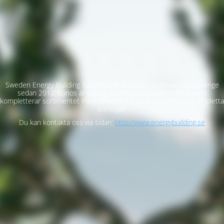
Sweden Energy Building Systems AB är Lunos representant i Sverige
sedan 2012. Lunos är Energy Buildings huvudleverantör men
kompletterar sortimentet med tillbehör för att kunna erbjuda kompletta
lösningar.
Du kan kontakta oss via sidan:
http://www.energybuilding.se