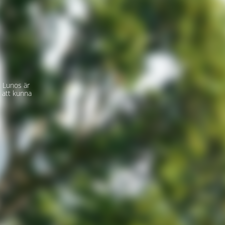
 Lunos är
 att kunna