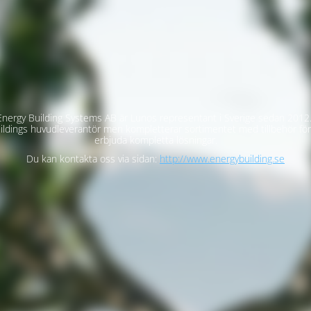
nergy Building Systems AB är Lunos representant i Sverige sedan 2012.
ildings huvudleverantör men kompletterar sortimentet med tillbehör för
erbjuda kompletta lösningar.
Du kan kontakta oss via sidan:
http://www.energybuilding.se